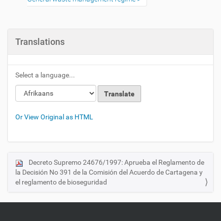
Translations
Select a language...
Loading
Loading
Or View Original as HTML
Decreto Supremo 24676/1997: Aprueba el Reglamento de
N
la Decisión No 391 de la Comisión del Acuerdo de Cartagena y
a
el reglamento de bioseguridad
v
i
g