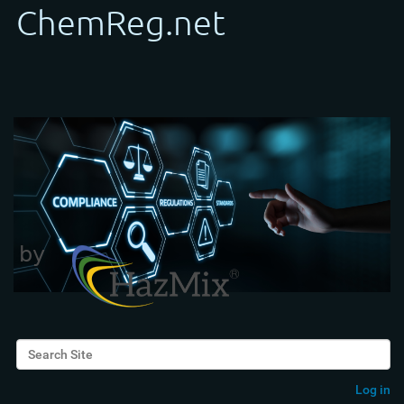
Search Site
Advanced Search…
Log in