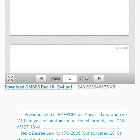
Loading
Loading
Page
1
of
35
Download GMSDS Dec 18- 244.pdf
— 243.623046875 KB
Previous: AVIS et RAPPORT de l'Anses: Elaboration de
VTR par voie respiratoire pour le perchloroéthylène (CAS
n°127-18-4)
Next: Decree-Law no 178/2006 (Consolidated-2018):
General waste management regime