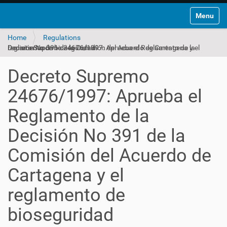
Toggle na
Home
Regulations
Decreto Supremo 24676/1997: Aprueba el Reglamento de la Decisión No 391 de la Comisión del Acuerdo de Cartagena y el reglamento de bioseguridad
Decreto Supremo
24676/1997: Aprueba el
Reglamento de la
Decisión No 391 de la
Comisión del Acuerdo de
Cartagena y el
reglamento de
bioseguridad