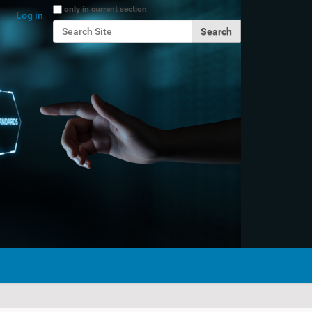
Search Site
only in current section
Log in
Advanced Search…