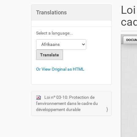
u
Loi
a
Translations
r
cad
e
h
Select a language...
e
DOCU
r
e
:
Or View Original as HTML
Loi nº 03-10: Protection de
N
l'environnement dans le cadre du
a
développement durable
v
i
g
a