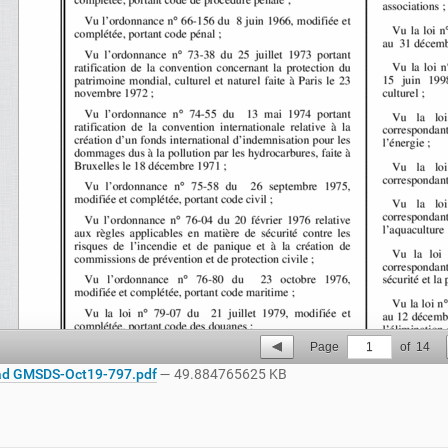
Page
1
of
14
d GMSDS-Oct19-797.pdf
— 49.884765625 KB