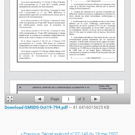
Page
1
of
3
Download GMSDS-Oct19-794.pdf
— 41.6416015625 KB
Previous: Décret exécutif n° 07-145 du 19 mai 2007: