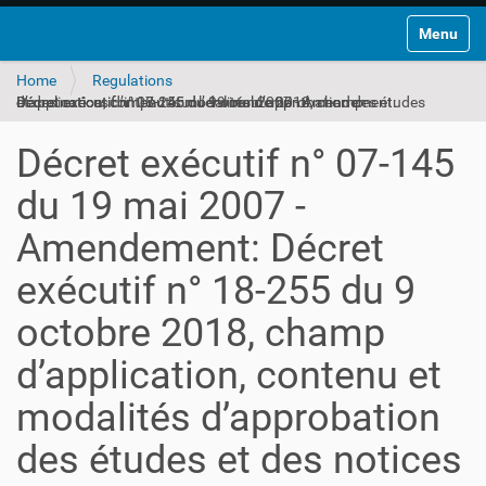
Toggle na
Home
Regulations
Décret exécutif n° 07-145 du 19 mai 2007 - Amendement: Décret exécutif n° 18-255 du 9 octobre 2018, champ d’application, contenu et modalités d’approbation des études et des notices d’impact sur l’environnement
Décret exécutif n° 07-145
du 19 mai 2007 -
Amendement: Décret
exécutif n° 18-255 du 9
octobre 2018, champ
d’application, contenu et
modalités d’approbation
des études et des notices