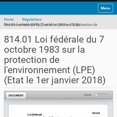
Toggle na
Home
Regulations
814.01 Loi fédérale du 7 octobre 1983 sur la protection de l'environnement (LPE) (Etat le 1er janvier 2018)
814.01 Loi fédérale du 7
octobre 1983 sur la
protection de
l'environnement (LPE)
(Etat le 1er janvier 2018)
Zoom
DOCUMENT