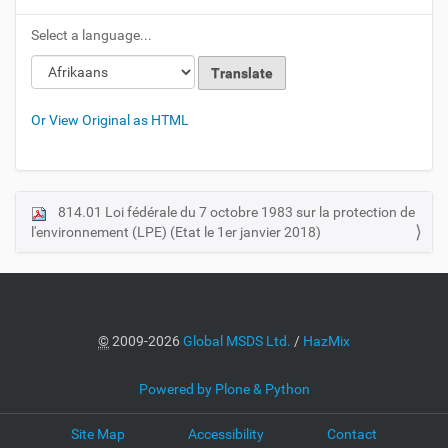
Select a language...
Or View Original as HTML
814.01 Loi fédérale du 7 octobre 1983 sur la protection de
N
l'environnement (LPE) (Etat le 1er janvier 2018)
a
v
i
g
a
©
2009-2026
Global MSDS Ltd.
/
HazMix
t
i
Powered by Plone & Python
o
Site Map
Accessibility
Contact
n