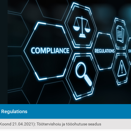
Regulations
(Koond 21.04.2021): Töötervishoiu ja tööohutuse seadus