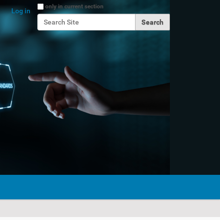
Search Site
only in current section
Log in
Advanced Search…