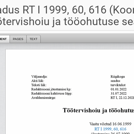
dus RT I 1999, 60, 616 (Koo
tervishoiu ja tööohutuse s
MENT
PAGES
TEXT