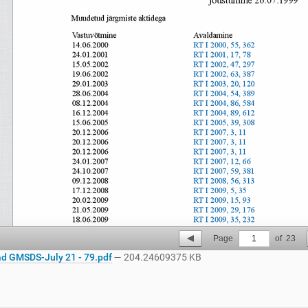
Page
1
of
23
d GMSDS-July 21 - 79.pdf
— 204.24609375 KB