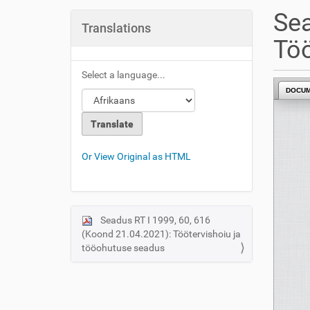
u
Sea
a
Translations
r
Töö
e
h
Select a language...
e
DOCU
r
e
:
Or View Original as HTML
Seadus RT I 1999, 60, 616
N
(Koond 21.04.2021): Töötervishoiu ja
a
tööohutuse seadus
v
i
g
a