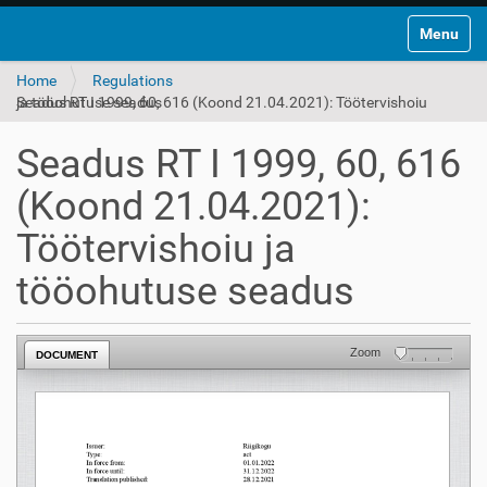
Toggle na
Home
Regulations
Seadus RT I 1999, 60, 616 (Koond 21.04.2021): Töötervishoiu ja tööohutuse seadus
Seadus RT I 1999, 60, 616
(Koond 21.04.2021):
Töötervishoiu ja
tööohutuse seadus
Zoom
DOCUMENT