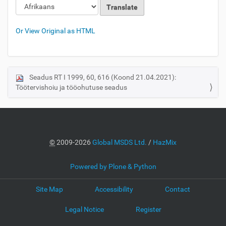
Or View Original as HTML
Seadus RT I 1999, 60, 616 (Koond 21.04.2021):
N
Töötervishoiu ja tööohutuse seadus
a
v
i
g
a
©
2009-2026
Global MSDS Ltd.
/
HazMix
t
i
Powered by Plone & Python
o
Site Map
Accessibility
Contact
n
Legal Notice
Register