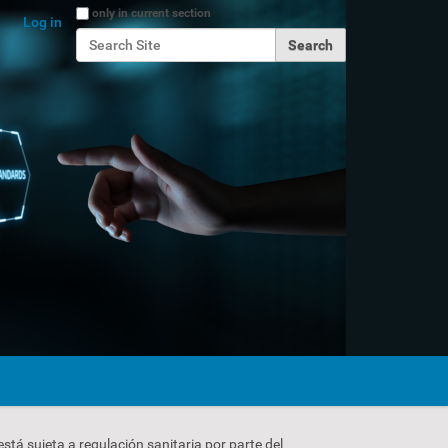
Search Site
only in current section
Log in
Advanced Search…