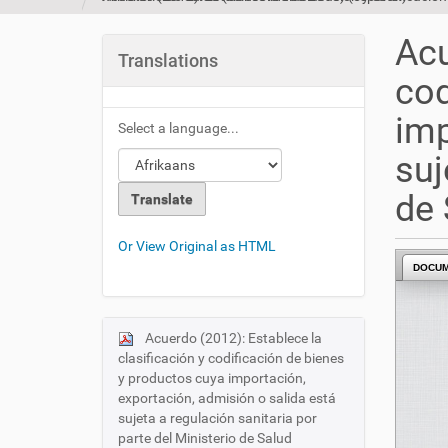
u
a
Acu
r
Translations
e
cod
h
e
imp
Select a language...
r
e
suj
:
de 
Or View Original as HTML
DOCU
Acuerdo (2012): Establece la
N
clasificación y codificación de bienes
a
y productos cuya importación,
v
exportación, admisión o salida está
i
sujeta a regulación sanitaria por
parte del Ministerio de Salud
g