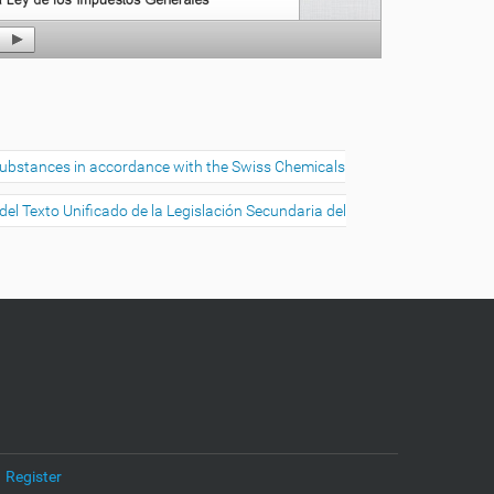
w substances in accordance with the Swiss Chemicals
el Texto Unificado de la Legislación Secundaria del
Register