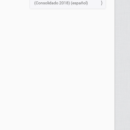
(Consolidado 2018) (español)
a
t
i
o
n