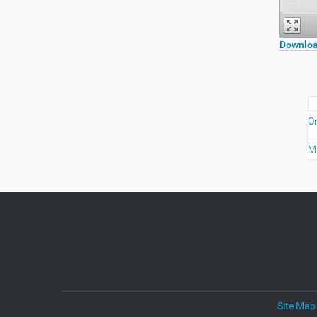
Downloa
Or
Mi
Site Map