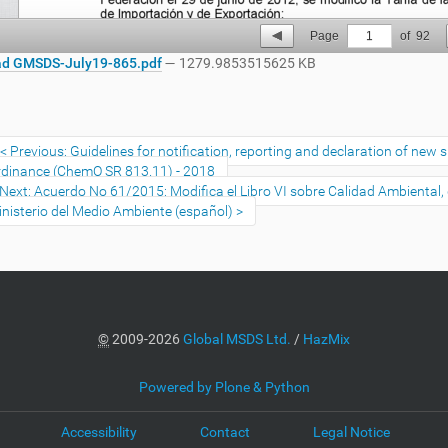
Page
1
of
92
d GMSDS-July19-865.pdf
— 1279.9853515625 KB
Previous: Guidelines for notification, reporting and declaration of ne
dinance (ChemO SR 813.11) - 2018
Next: Acuerdo No 61/2015: Modifica el Libro VI sobre Calidad Ambiental, d
nisterio del Medio Ambiente (español)
©
2009-2026
Global MSDS Ltd.
/
HazMix
Powered by Plone & Python
Accessibility
Contact
Legal Notice