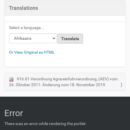
Translations
Select a language...
Or View Original as HTML
916.01 Verordnung Agrareinfuhrverordnung, (AEV) vom
N
26. Oktober 2011- Änderung vom 18. November 2019
a
v
i
g
Error
a
t
There was an error while rendering the portlet.