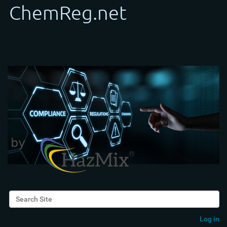
Search Site
Advanced Search…
Log in