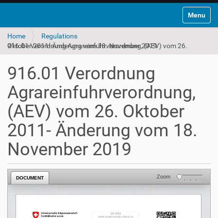
Toggle na
Home
Regulations
916.01 Verordnung Agrareinfuhrverordnung, (AEV) vom 26. Oktober 2011- Änderung vom 18. November 2019
916.01 Verordnung
Agrareinfuhrverordnung,
(AEV) vom 26. Oktober
2011- Änderung vom 18.
November 2019
Zoom
DOCUMENT