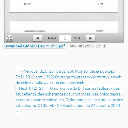
Page
1
of
4
Download GMSDS-Dec19-293.pdf
— 664.4892578125 KB
Previous: Dz.U. 2015 poz. 266 (Konsolidacja poprzez
Dz.U. 2019 poz. 1392) Ochrona zwierząt wykorzystywanych
do celów naukowych lub edukacyjnych
Next: 812.121.11 Ordonnance du DFI sur les tableaux des
stupéfiants, des substances psychotropes, des précurseurs
et des adjuvants chimiques (Ordonnance sur les tableaux des
stupéfiants, OTStup-DFI) - Modification du 24 octobre 2019