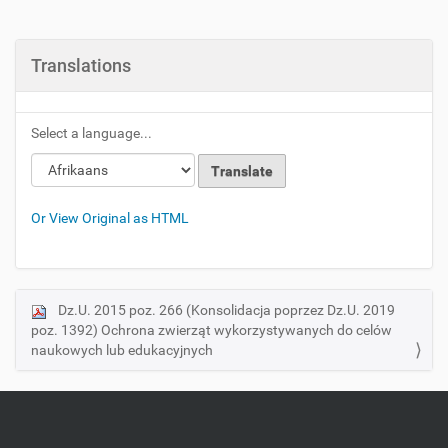
Translations
Select a language...
Or View Original as HTML
Dz.U. 2015 poz. 266 (Konsolidacja poprzez Dz.U. 2019
N
poz. 1392) Ochrona zwierząt wykorzystywanych do celów
a
naukowych lub edukacyjnych
v
i
g
a