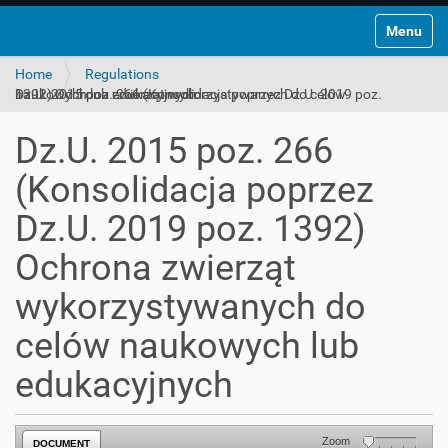
Toggle na
Home
Regulations
Dz.U. 2015 poz. 266 (Konsolidacja poprzez Dz.U. 2019 poz. 1392) Ochrona zwierząt wykorzystywanych do celów naukowych lub edukacyjnych
Dz.U. 2015 poz. 266
(Konsolidacja poprzez
Dz.U. 2019 poz. 1392)
Ochrona zwierząt
wykorzystywanych do
celów naukowych lub
edukacyjnych
Zoom
DOCUMENT