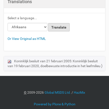
Translations
Select a language...
Or View Original as HTML
Koninklijk besluit van 21 februari 2005: Koninklijk besluit
N
van 19 februari 2020, doelbewuste introductie in het leefmilieu
a
v
i
g
a
©
2009-2026
Global MSDS Ltd.
/
HazMix
t
i
Powered by Plone & Python