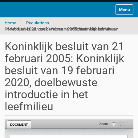
Toggle na
Home
Regulations
Koninklijk besluit van 21 februari 2005: Koninklijk besluit van 19 februari 2020, doelbewuste introductie in het leefmilieu
Koninklijk besluit van 21
februari 2005: Koninklijk
besluit van 19 februari
2020, doelbewuste
introductie in het
leefmilieu
Zoom
DOCUMENT