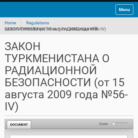
Toggle na
Home
Regulations
ЗАКОН ТУРКМЕНИСТАНА О РАДИАЦИОННОЙ БЕЗОПАСНОСТИ (от 15 августа 2009 года №56-IV)
ЗАКОН
ТУРКМЕНИСТАНА О
РАДИАЦИОННОЙ
БЕЗОПАСНОСТИ (от 15
августа 2009 года №56-
IV)
Zoom
DOCUMENT