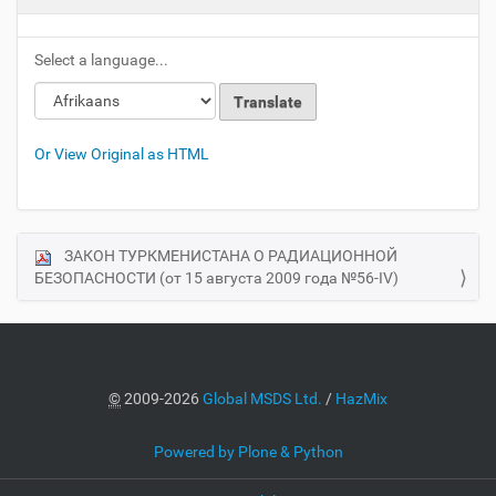
Select a language...
Or View Original as HTML
ЗАКОН ТУРКМЕНИСТАНА О РАДИАЦИОННОЙ
N
БЕЗОПАСНОСТИ (от 15 августа 2009 года №56-IV)
a
v
i
g
a
©
2009-2026
Global MSDS Ltd.
/
HazMix
t
i
Powered by Plone & Python
o