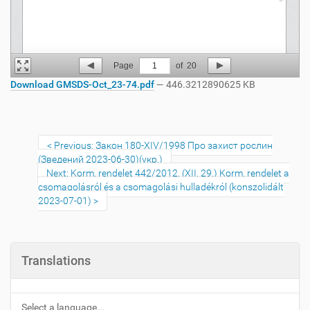
Page
1
of
20
Download GMSDS-Oct_23-74.pdf
— 446.3212890625 KB
Previous: Закон 180-XIV/1998 Про захист рослин
(Зведений 2023-06-30)(укр.)
Next: Korm. rendelet 442/2012. (XII. 29.) Korm. rendelet a
csomagolásról és a csomagolási hulladékról (konszolidált
2023-07-01)
Translations
Select a language...