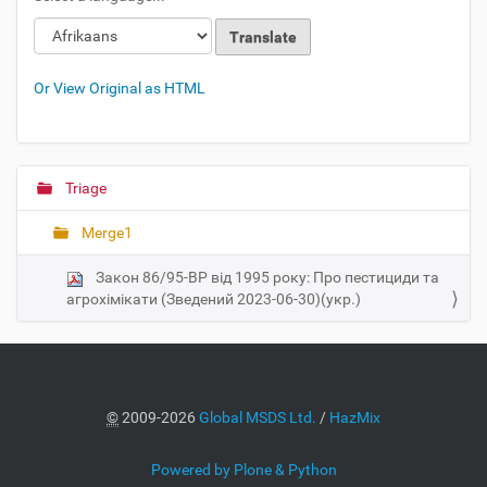
Loading
Loading
Or View Original as HTML
Triage
N
a
Merge1
v
i
Закон 86/95-ВР від 1995 року: Про пестициди та
g
агрохімікати (Зведений 2023-06-30)(укр.)
a
t
i
o
©
2009-2026
Global MSDS Ltd.
/
HazMix
n
Powered by Plone & Python