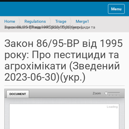
Toggle na
Home
Regulations
Triage
Merge1
Закон 86/95-ВР від 1995 року: Про пестициди та агрохімікати (Зведений 2023-06-30)(укр.)
Закон 86/95-ВР від 1995
року: Про пестициди та
агрохімікати (Зведений
2023-06-30)(укр.)
Zoom
DOCUMENT
Loading
Loading