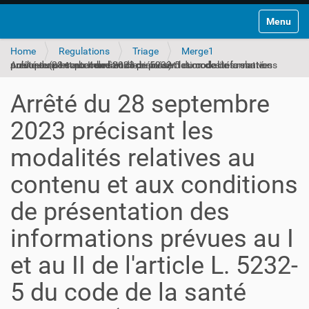
Toggle na
Home
Regulations
Triage
Merge1
Arrêté du 28 septembre 2023 précisant les modalités relatives au contenu et aux conditions de présentation des informations prévues au I et au II de l'article L. 5232-5 du code de la santé publique (perturbateurs endocriniens)
Arrêté du 28 septembre
2023 précisant les
modalités relatives au
contenu et aux conditions
de présentation des
informations prévues au I
et au II de l'article L. 5232-
5 du code de la santé