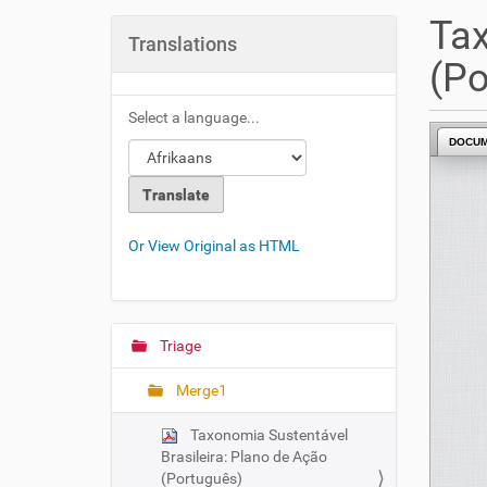
u
Tax
a
Translations
r
(Po
e
h
Select a language...
e
DOCU
r
e
:
Or View Original as HTML
Triage
N
a
Merge1
v
i
Taxonomia Sustentável
g
Brasileira: Plano de Ação
(Português)
a