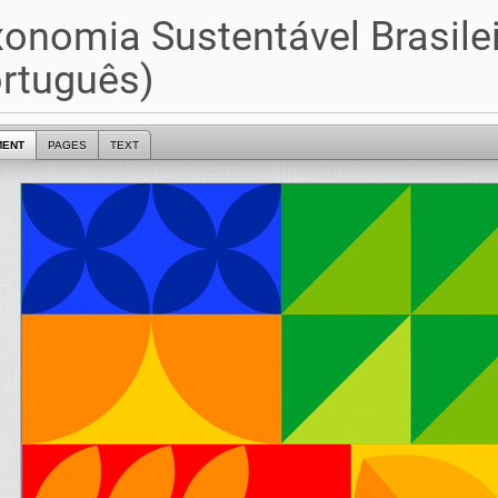
onomia Sustentável Brasile
rtuguês)
MENT
PAGES
TEXT