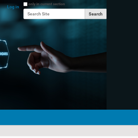
Search Site
only in current section
Log in
Advanced Search…