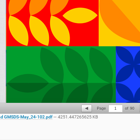
Page
1
of
90
d GMSDS-May_24-102.pdf
— 4251.447265625 KB