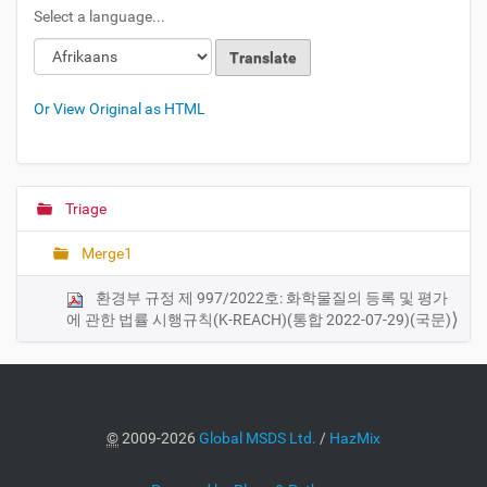
Select a language...
Or View Original as HTML
Triage
N
a
Merge1
v
i
환경부 규정 제 997/2022호: 화학물질의 등록 및 평가
g
에 관한 법률 시행규칙(K-REACH)(통합 2022-07-29)(국문)
a
t
i
o
©
2009-2026
Global MSDS Ltd.
/
HazMix
n