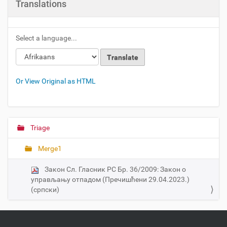
Translations
Select a language...
Or View Original as HTML
Triage
N
a
Merge1
v
i
Закон Сл. Гласник РС Бр. 36/2009: Закон о
g
управљању отпадом (Пречишћени 29.04.2023.)
(српски)
a
t
i