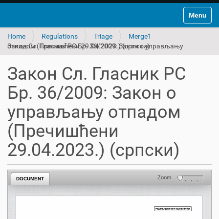
Toggle na
Home
Regulations
Triage
Merge1
Закон Сл. Гласник РС Бр. 36/2009: Закон о управљању отпадом (Пречишћени 29.04.2023.) (српски)
Закон Сл. Гласник РС
Бр. 36/2009: Закон о
управљању отпадом
(Пречишћени
29.04.2023.) (српски)
Zoom
DOCUMENT