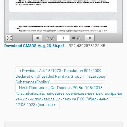
Page
1
of
49
Download GMSDS-Aug_23-86.pdf
— 922.4892578125 KB
Previous: Act 15/1973 - Regulation 801/2009:
Declaration Of Leaded Paint As Group 1 Hazardous
Substance (English)
Next: Правилник Сл. Гласник РС Бр. 105/2013:
Класификација, паковање, обележавање и рекламирање
хемијских производа у складу са ГХС (Обједињено
17.05.2023) (српски)