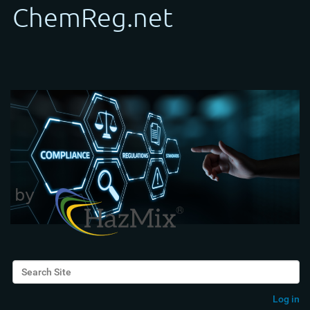
Search Site
Advanced Search…
Log in