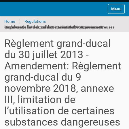
Toggle na
Home
Regulations
Règlement grand-ducal du 30 juillet 2013 - Amendement: Règlement grand-ducal du 9 novembre 2018, annexe III, limitation de l’utilisation de certaines substances dangereuses dans les équipements électriques et électroniques
Règlement grand-ducal
du 30 juillet 2013 -
Amendement: Règlement
grand-ducal du 9
novembre 2018, annexe
III, limitation de
l’utilisation de certaines
substances dangereuses