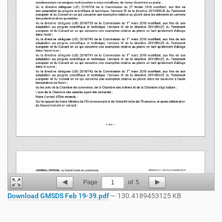
Page
1
of
5
Download GMSDS Feb 19-39.pdf
— 130.4189453125 KB