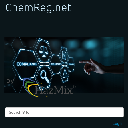
Search Site
Advanced Search…
Log in