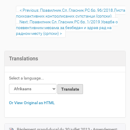
Previous: Правилник Сл. Гласник РС бр. 96/2018 Листа
психоактивних контролисаних супстанци (српски)
Next: Правилник Сл. Гласник РС бр. 1/2019 Уредба о
превентивним мерама за безбедан и здрав рад на
радном месту (српски)
Translations
Select a language...
Or View Original as HTML
Règlement grand-ducal du 30 juillet 2013 - Amendement: