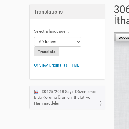
u
306
a
Translations
r
İth
e
h
Select a language...
e
DOCU
r
e
:
Or View Original as HTML
30625/2018 Sayılı Düzenleme:
N
Bitki Koruma Ürünleri İthalatı ve
a
Hammaddeleri
v
i
g
a