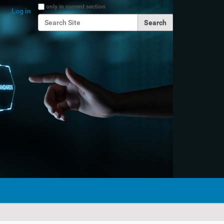
Search Site
only in current section
Log in
Advanced Search…