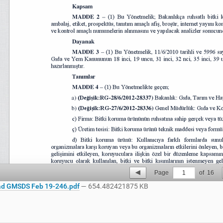
Page
1
of
16
d GMSDS Feb 19-246.pdf
— 654.482421875 KB