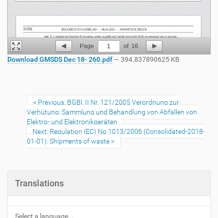
Page
1
of
16
Download GMSDS Dec 18- 260.pdf
— 394.837890625 KB
Previous: BGBl. II Nr. 121/2005 Verordnung zur
Verhütung, Sammlung und Behandlung von Abfällen von
Elektro- und Elektronikgeräten
Next: Regulation (EC) No 1013/2006 (Consolidated-2018-
01-01): Shipments of waste
Translations
Select a language...