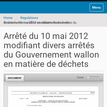
Toggle na
Home
Regulations
Arrêté du 10 mai 2012 modifiant divers arrêtés du Gouvernement wallon en matière de déchets
Arrêté du 10 mai 2012
modifiant divers arrêtés
du Gouvernement wallon
en matière de déchets
Zoom
DOCUMENT