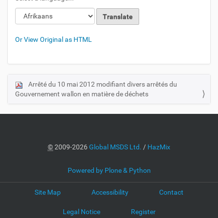
Or View Original as HTML
Arrêté du 10 mai 2012 modifiant divers arrêtés du
N
Gouvernement wallon en matière de déchets
a
v
i
g
a
©
2009-2026
Global MSDS Ltd.
/
HazMix
t
i
Powered by Plone & Python
o
Site Map
Accessibility
Contact
n
Legal Notice
Register