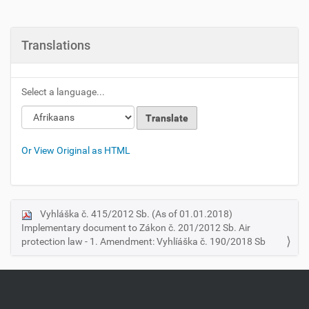
Translations
Select a language...
Or View Original as HTML
Vyhláška č. 415/2012 Sb. (As of 01.01.2018)
N
Implementary document to Zákon č. 201/2012 Sb. Air
a
protection law - 1. Amendment: Vyhlíáška č. 190/2018 Sb
v
i
g
a