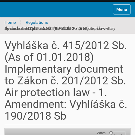
Toggle na
Home
Regulations
Vyhláška č. 415/2012 Sb. (As of 01.01.2018) Implementary document to Zákon č. 201/2012 Sb. Air protection law - 1. Amendment: Vyhlíáška č. 190/2018 Sb
Vyhláška č. 415/2012 Sb.
(As of 01.01.2018)
Implementary document
to Zákon č. 201/2012 Sb.
Air protection law - 1.
Amendment: Vyhlíáška č.
190/2018 Sb
Zoom