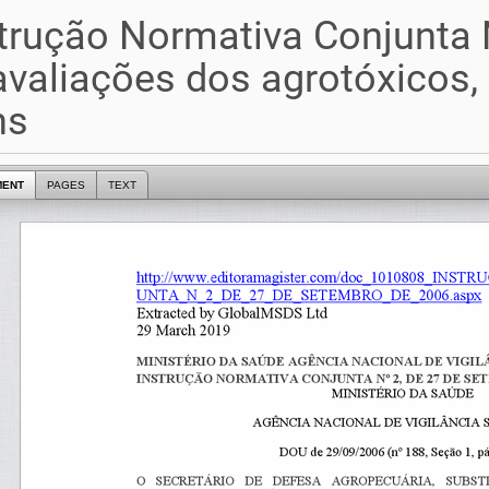
trução Normativa Conjunta 
valiações dos agrotóxicos
ns
MENT
PAGES
TEXT