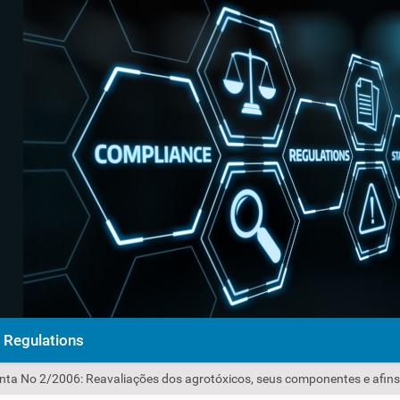
Regulations
nta No 2/2006: Reavaliações dos agrotóxicos, seus componentes e afins