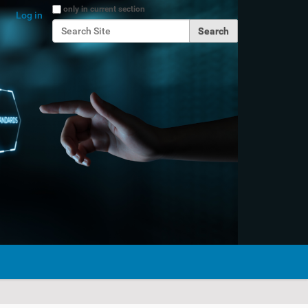
Search Site
only in current section
Log in
Advanced Search…