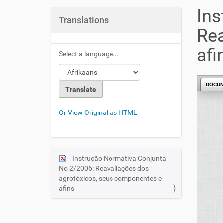
u
Ins
a
Translations
r
Rea
e
h
afi
Select a language...
e
r
e
DOCU
:
Or View Original as HTML
Instrução Normativa Conjunta
N
No 2/2006: Reavaliações dos
a
agrotóxicos, seus componentes e
v
afins
i
g
a