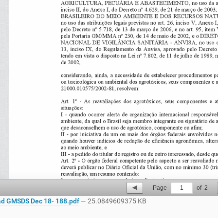
Page
1
of
2
d GMSDS Dec 18- 188.pdf
— 25.0849609375 KB