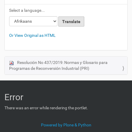
Select a language...
Or View Original as HTML
Resolución No 437/2019: Normas y Glosario para
N
Programas de Reconversión Industrial (PRI)
a
v
i
g
Error
a
t
There was an error while rendering the portlet.
i
o
Powered by Plone & Python
n