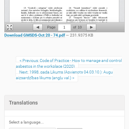
Page
1
of
10
Download GMSDS-Oct 20 - 74.pdf
— 231.9375 KB
Previous: Code of Practice - How to manage and control
asbestos in the workplace (2020)
Next: 1998. gada Likums (Apvienots 04.03.10.): Augu
aizsardzības likums (angļu val.)
Translations
Select a language...