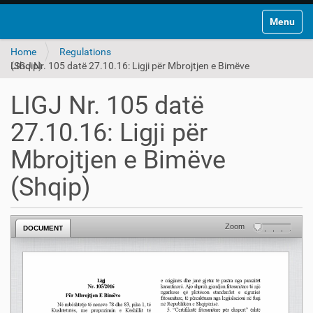
Toggle na
Home
Regulations
LIGJ Nr. 105 datë 27.10.16: Ligji për Mbrojtjen e Bimëve (Shqip)
LIGJ Nr. 105 datë
27.10.16: Ligji për
Mbrojtjen e Bimëve
(Shqip)
Zoom
DOCUMENT