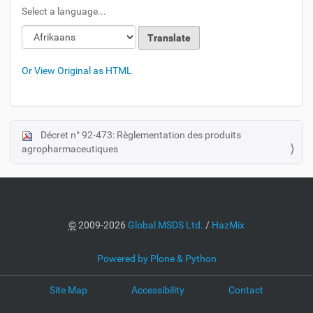
Select a language...
Or View Original as HTML
Décret n° 92-473: Règlementation des produits
N
agropharmaceutiques
a
v
i
g
a
©
2009-2026
Global MSDS Ltd.
/
HazMix
t
i
Powered by Plone & Python
o
Site Map
Accessibility
Contact
n