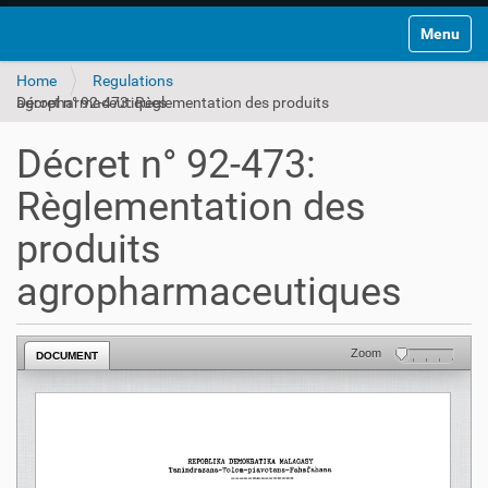
Toggle na
Home
Regulations
Décret n° 92-473: Règlementation des produits agropharmaceutiques
Décret n° 92-473:
Règlementation des
produits
agropharmaceutiques
Zoom
DOCUMENT