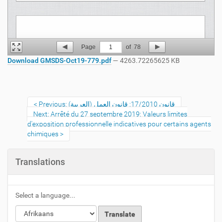
Page
1
of
78
Download GMSDS-Oct19-779.pdf
— 4263.72265625 KB
Previous: قانون 17/2010: قانون العمل (العربية)
Next: Arrêté du 27 septembre 2019: Valeurs limites
d'exposition professionnelle indicatives pour certains agents
chimiques
Translations
Select a language...