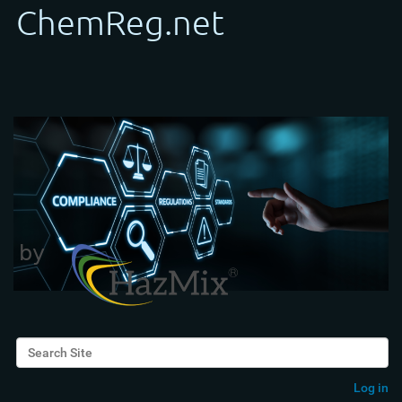
Search Site
Advanced Search…
Log in