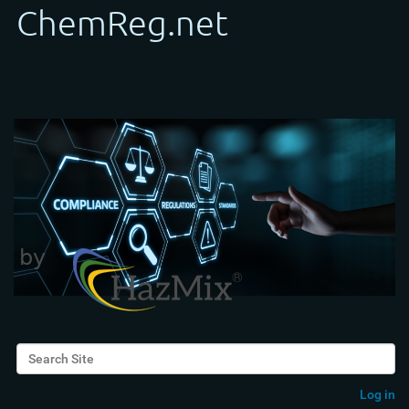
Search Site
Advanced Search…
Log in