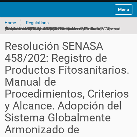
Toggle na
Home
Regulations
Resolución SENASA 458/202: Registro de Productos Fitosanitarios. Manual de Procedimientos, Criterios y Alcance. Adopción del Sistema Globalmente Armonizado de Clasificación y Etiquetado de Productos Químicos (SGA) en el Ámbito de los Productos de Protección de Cultivos (Consolidado 04-11-2025)
Resolución SENASA
458/202: Registro de
Productos Fitosanitarios.
Manual de
Procedimientos, Criterios
y Alcance. Adopción del
Sistema Globalmente
Armonizado de