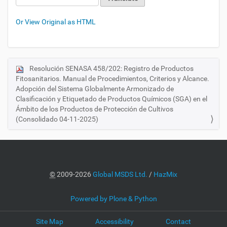
Or View Original as HTML
Resolución SENASA 458/202: Registro de Productos
N
Fitosanitarios. Manual de Procedimientos, Criterios y Alcance.
a
Adopción del Sistema Globalmente Armonizado de
v
Clasificación y Etiquetado de Productos Químicos (SGA) en el
i
Ámbito de los Productos de Protección de Cultivos
(Consolidado 04-11-2025)
g
a
t
i
o
©
2009-2026
Global MSDS Ltd.
/
HazMix
n
Powered by Plone & Python
Site Map
Accessibility
Contact