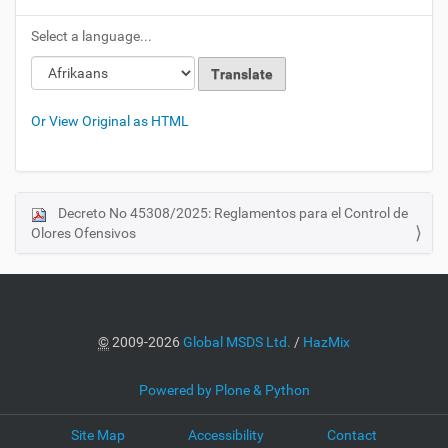
Select a language...
Or View Original as HTML
Decreto No 45308/2025: Reglamentos para el Control de
N
Olores Ofensivos
a
v
i
g
a
©
2009-2026
Global MSDS Ltd.
/
HazMix
t
i
Powered by Plone & Python
o
Site Map
Accessibility
Contact
n