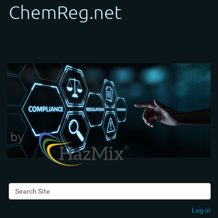
Search Site
Advanced Search…
Log in