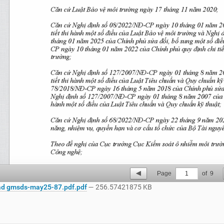
Page
1
of
9
d gmsds-may25-87.pdf.pdf
— 256.57421875 KB