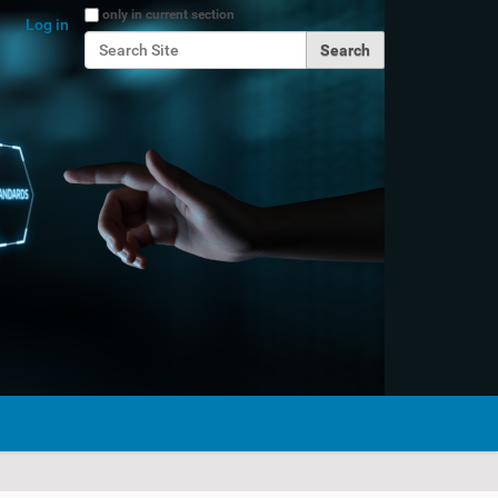
Search Site
only in current section
Log in
Advanced Search…