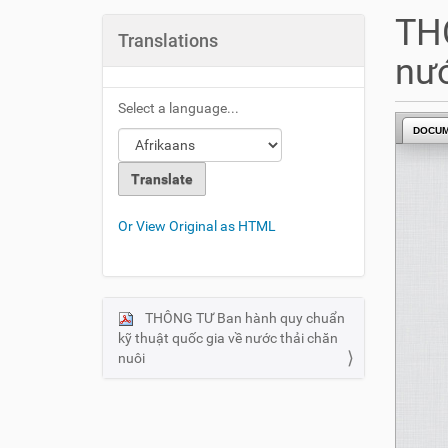
u
THÔ
a
Translations
r
nướ
e
h
Select a language...
e
DOCU
r
e
:
Or View Original as HTML
THÔNG TƯ Ban hành quy chuẩn
N
kỹ thuật quốc gia về nước thải chăn
a
nuôi
v
i
g
a