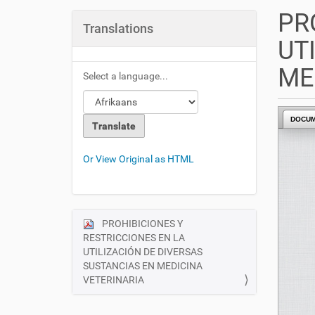
u
PR
a
Translations
r
UT
e
h
ME
Select a language...
e
r
e
DOCU
:
Or View Original as HTML
PROHIBICIONES Y
N
RESTRICCIONES EN LA
a
UTILIZACIÓN DE DIVERSAS
v
SUSTANCIAS EN MEDICINA
i
VETERINARIA
g
a