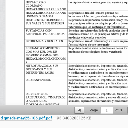
Page
1
of
3
d gmsds-may25-106.pdf.pdf
— 93.3408203125 KB