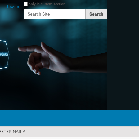
Search Site
only in current section
Log in
Advanced Search…
 VETERINARIA