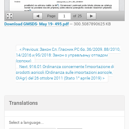
Page
1
of
25
Download GMSDS- May 19- 495.pdf
— 300.5087890625 KB
Previous: Закон Сл. Гласник РС бр. 36/2009, 88/2010,
14/2016 и 95/2018: Закон о управљању отпадом
(српски)
Next: 916.01 Ordinanza concernente l'importazione di
prodotti agricoli (Ordinanza sulle importazioni agricole,
OIAgr) del 26 ottobre 2011 (Stato 1° aprile 2019)
Translations
Select a language...