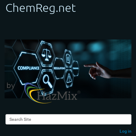
Search Site
Advanced Search…
Log in