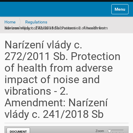
Toggle na
Home
Regulations
Narízení vlády c. 272/2011 Sb. Protection of health from adverse impact of noise and vibrations - 2. Amendment: Narízení vlády c. 241/2018 Sb
Narízení vlády c.
272/2011 Sb. Protection
of health from adverse
impact of noise and
vibrations - 2.
Amendment: Narízení
vlády c. 241/2018 Sb
Zoom
DOCUMENT