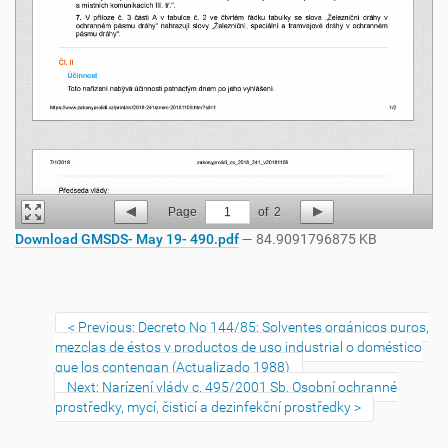
Page
1
of
2
Download GMSDS- May 19- 490.pdf
— 84.9091796875 KB
Previous: Decreto No 144/85: Solventes orgánicos puros,
mezclas de éstos y productos de uso industrial o doméstico
que los contengan (Actualizado 1988)
Next: Narízení vlády c. 495/2001 Sb. Osobní ochranné
prostředky, mycí, čisticí a dezinfekční prostředky