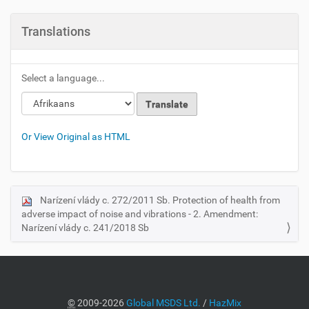
Translations
Select a language...
Or View Original as HTML
Narízení vlády c. 272/2011 Sb. Protection of health from
N
adverse impact of noise and vibrations - 2. Amendment:
a
Narízení vlády c. 241/2018 Sb
v
i
g
a
©
2009-2026
Global MSDS Ltd.
/
HazMix
t