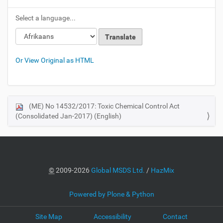
Select a language...
Or View Original as HTML
(ME) No 14532/2017: Toxic Chemical Control Act
N
(Consolidated Jan-2017) (English)
a
v
i
g
a
©
2009-2026
Global MSDS Ltd.
/
HazMix
t
i
Powered by Plone & Python
o
Site Map
Accessibility
Contact
n