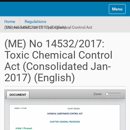
Toggle na
Home
Regulations
(ME) No 14532/2017: Toxic Chemical Control Act (Consolidated Jan-2017) (English)
(ME) No 14532/2017:
Toxic Chemical Control
Act (Consolidated Jan-
2017) (English)
Zoom
DOCUMENT