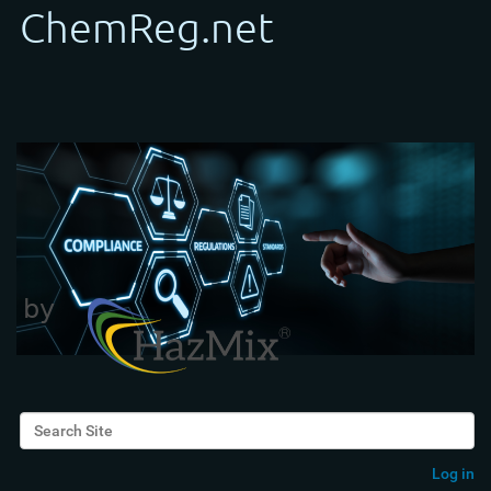
Search Site
Advanced Search…
Log in