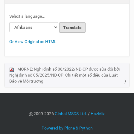
Select a language...
Or View Original as HTML
MORNE: Nghị định số 08/2022/NĐ-CP được sửa đổi bởi
N
Nghị định số 05/2025/NĐ-CP: Chi tiết một số điều của Luật
a
Bảo vệ Môi trường
v
i
g
a
©
2009-2026
Global MSDS Ltd.
/
HazMix
t
i
Powered by Plone & Python
o