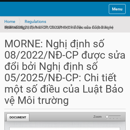
Toggle na
Home
Regulations
MORNE: Nghị định số 08/2022/NĐ-CP được sửa đổi bởi Nghị định số 05/2025/NĐ-CP: Chi tiết một số điều của Luật Bảo vệ Môi trường
MORNE: Nghị định số
08/2022/NĐ-CP được sửa
đổi bởi Nghị định số
05/2025/NĐ-CP: Chi tiết
một số điều của Luật Bảo
vệ Môi trường
Zoom
DOCUMENT