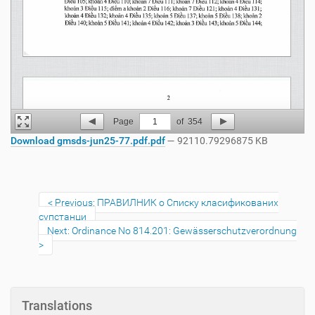
Page
1
of
354
Download gmsds-jun25-77.pdf.pdf
— 92110.79296875 KB
Previous: ПРАВИЛНИК о Списку класификованих
супстанци
Next: Ordinance No 814.201: Gewässerschutzverordnung
Translations