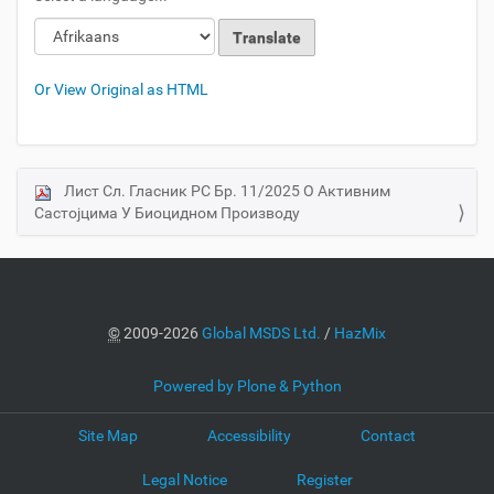
Or View Original as HTML
Лист Сл. Гласник РС Бр. 11/2025 О Активним
N
Састојцима У Биоцидном Производу
a
v
i
g
a
©
2009-2026
Global MSDS Ltd.
/
HazMix
t
i
Powered by Plone & Python
o
Site Map
Accessibility
Contact
n
Legal Notice
Register