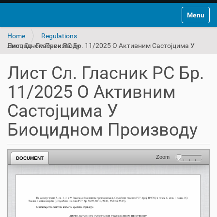
Toggle na
Home
Regulations
Лист Сл. Гласник РС Бр. 11/2025 О Активним Састојцима У Биоцидном Производу
Лист Сл. Гласник РС Бр.
11/2025 О Активним
Састојцима У
Биоцидном Производу
Zoom
DOCUMENT