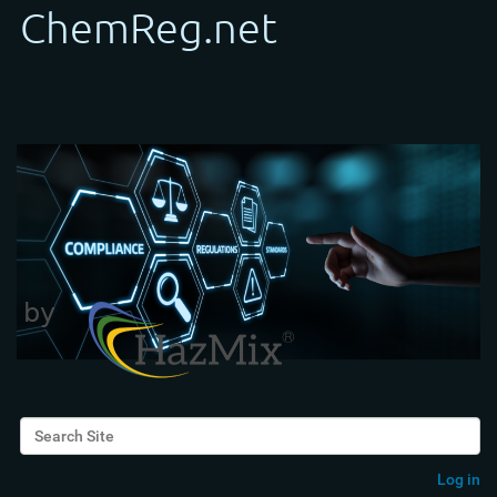
Search Site
Advanced Search…
Log in