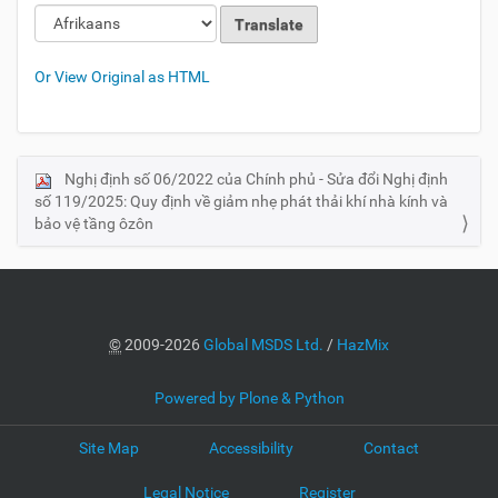
Or View Original as HTML
Nghị định số 06/2022 của Chính phủ - Sửa đổi Nghị định
N
số 119/2025: Quy định về giảm nhẹ phát thải khí nhà kính và
a
bảo vệ tầng ôzôn
v
i
g
a
©
2009-2026
Global MSDS Ltd.
/
HazMix
t
i
Powered by Plone & Python
o
n
Site Map
Accessibility
Contact
Legal Notice
Register