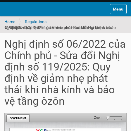
Toggle na
Home
Regulations
Nghị định số 06/2022 của Chính phủ - Sửa đổi Nghị định số 119/2025: Quy định về giảm nhẹ phát thải khí nhà kính và bảo vệ tầng ôzôn
Nghị định số 06/2022 của
Chính phủ - Sửa đổi Nghị
định số 119/2025: Quy
định về giảm nhẹ phát
thải khí nhà kính và bảo
vệ tầng ôzôn
Zoom
DOCUMENT