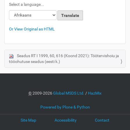
Select a language...
Or View Original as HTML
Seadus RT I 1999, 60, 616 (Koond 2021): Töötervishoiu ja
N
tööohutuse seadus (eesti k.)
a
v
i
g
a
©
2009-2026
Global MSDS Ltd.
/
HazMix
t
i
Powered by Plone & Python
o
Site Map
Accessibility
Contact
n