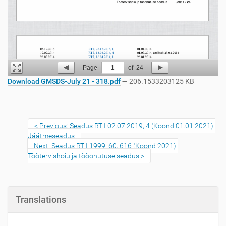
Page
1
of
24
Download GMSDS-July 21 - 318.pdf
— 206.1533203125 KB
Previous: Seadus RT I 02.07.2019, 4 (Koond 01.01.2021):
Jäätmeseadus
Next: Seadus RT I 1999, 60, 616 (Koond 2021):
Töötervishoiu ja tööohutuse seadus
Translations