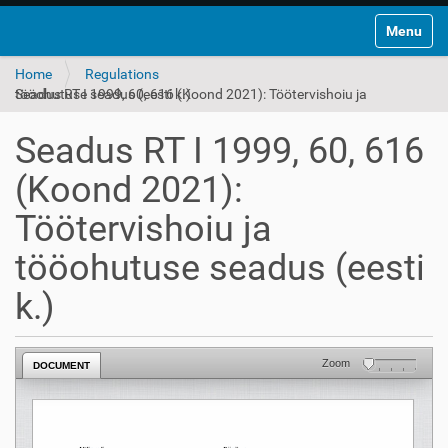
Toggle na
Home
Regulations
Seadus RT I 1999, 60, 616 (Koond 2021): Töötervishoiu ja tööohutuse seadus (eesti k.)
Seadus RT I 1999, 60, 616
(Koond 2021):
Töötervishoiu ja
tööohutuse seadus (eesti
k.)
Zoom
DOCUMENT