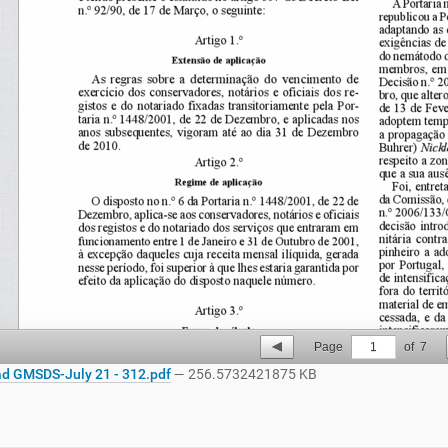
Page
1
of
7
d GMSDS-July 21 - 312.pdf
— 256.5732421875 KB