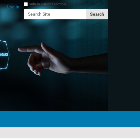
Search Site
only in current section
Log in
Advanced Search…
a