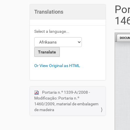
u
Por
a
Translations
r
146
e
h
Select a language...
e
DOCU
r
e
:
Or View Original as HTML
Portaria n.º 1339-A/2008 -
N
Modificação: Portaria n.º
a
1460/2009, material de embalagem
v
de madeira
i
g
a