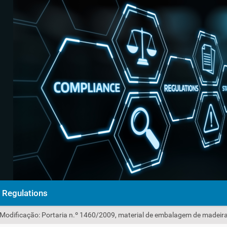
Regulations
 Modificação: Portaria n.º 1460/2009, material de embalagem de madeir