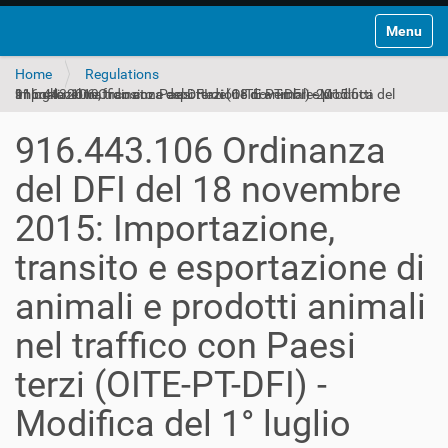
Toggle na
Home
Regulations
916.443.106 Ordinanza del DFI del 18 novembre 2015: Importazione, transito e esportazione di animali e prodotti animali nel traffico con Paesi terzi (OITE-PT-DFI) - Modifica del 1° luglio 2019
916.443.106 Ordinanza
del DFI del 18 novembre
2015: Importazione,
transito e esportazione di
animali e prodotti animali
nel traffico con Paesi
terzi (OITE-PT-DFI) -
Modifica del 1° luglio