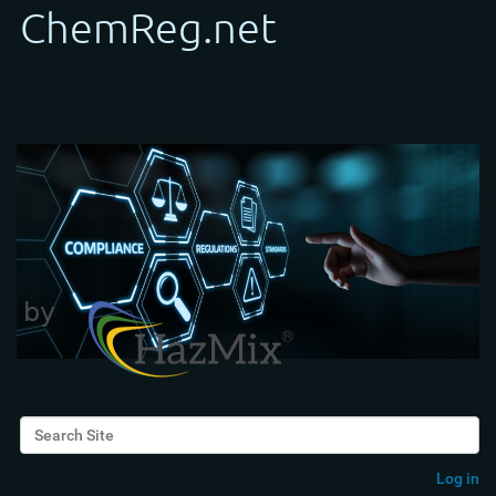
Search Site
Advanced Search…
Log in