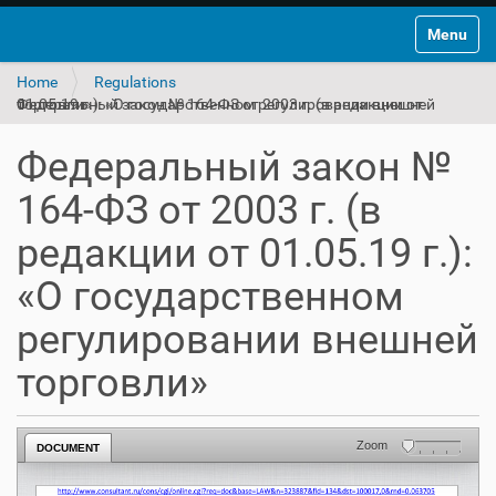
Toggle na
Home
Regulations
Федеральный закон № 164-ФЗ от 2003 г. (в редакции от 01.05.19 г.): «О государственном регулировании внешней торговли»
Федеральный закон №
164-ФЗ от 2003 г. (в
редакции от 01.05.19 г.):
«О государственном
регулировании внешней
торговли»
Zoom
DOCUMENT