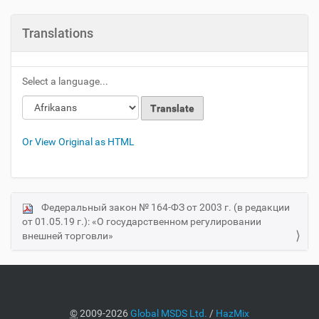
Translations
Select a language...
Or View Original as HTML
Федеральный закон № 164-ФЗ от 2003 г. (в редакции
N
от 01.05.19 г.): «О государственном регулировании
a
внешней торговли»
v
i
g
a
©
2009-2026
Global MSDS Ltd.
/
HazMix
t