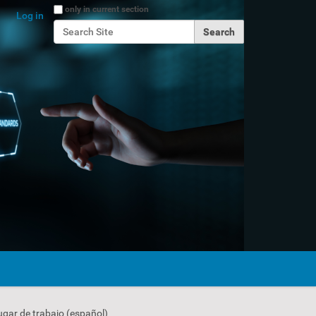
Search Site
only in current section
Log in
Advanced Search…
ugar de trabajo (español)