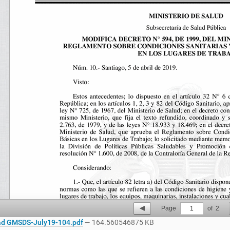
Page
1
of
2
d GMSDS-July19-104.pdf
— 164.560546875 KB