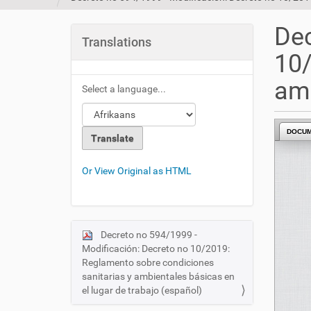
u
a
Dec
r
Translations
e
10/
h
e
amb
Select a language...
r
e
:
DOCU
Or View Original as HTML
Decreto no 594/1999 -
N
Modificación: Decreto no 10/2019:
a
Reglamento sobre condiciones
v
sanitarias y ambientales básicas en
i
el lugar de trabajo (español)
g