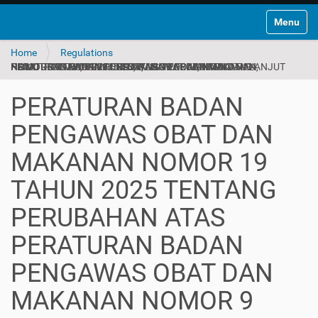
Toggle na
Home
Regulations
PERATURAN BADAN PENGAWAS OBAT DAN MAKANAN NOMOR 19 TAHUN 2025 TENTANG PERUBAHAN ATAS PERATURAN BADAN PENGAWAS OBAT DAN MAKANAN NOMOR 9 TAHUN 2024 TENTANG PEDOMAN TINDAK LANJUT HASIL PENGAWASAN OBAT, BAHAN OBAT, NARKOTIKA, PSIKOTROPIKA, PREKURSOR, DAN ZAT ADIKTIF
PERATURAN BADAN
PENGAWAS OBAT DAN
MAKANAN NOMOR 19
TAHUN 2025 TENTANG
PERUBAHAN ATAS
PERATURAN BADAN
PENGAWAS OBAT DAN
MAKANAN NOMOR 9