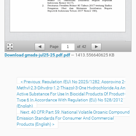
Page
1
of
42
Download gmsds-jul25-25.pdf.pdf
— 1413.556640625 KB
Previous: Regulation (EU) No 2025/1282: Approving 2-
Methyl-2,3-Dihydro-1,2-Thiazol-3-One Hydrochloride As An
Active Substance For Use In Biocidal Products Of Product-
Type 6 In Accordance With Regulation (EU) No 528/2012
(English)
Next: 40 CFR Part 59: National Volatile Organic Compound
Emission Standards For Consumer And Commercial
Products (English)