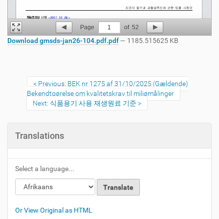
Page
1
of
52
Download gmsds-jan26-104.pdf.pdf
— 1185.515625 KB
Previous: BEK nr 1275 af 31/10/2025 (Gældende)
Bekendtgørelse om kvalitetskrav til miljømålinger
Next: 식품용기 사용 재생원료 기준
Translations
Select a language...
Or View Original as HTML