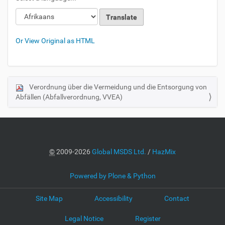
Or View Original as HTML
Verordnung über die Vermeidung und die Entsorgung von
N
Abfällen (Abfallverordnung, VVEA)
a
v
i
g
a
©
2009-2026
Global MSDS Ltd.
/
HazMix
t
i
Powered by Plone & Python
o
Site Map
Accessibility
Contact
n
Legal Notice
Register