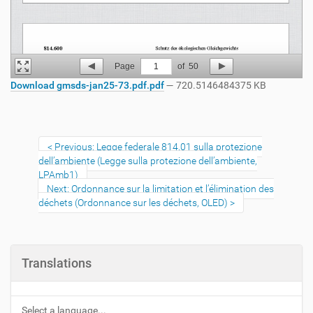
Page
1
of
50
Download gmsds-jan25-73.pdf.pdf
— 720.5146484375 KB
Previous: Legge federale 814.01 sulla protezione
dell’ambiente (Legge sulla protezione dell’ambiente,
LPAmb1)
Next: Ordonnance sur la limitation et l’élimination des
déchets (Ordonnance sur les déchets, OLED)
Translations
Select a language...