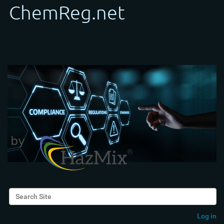
Search Site
Advanced Search…
Log in