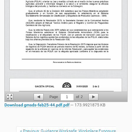
Page
1
of
2
Download gmsds-feb25-44.pdf.pdf
— 173.9921875 KB
Previous: Guidance Worksafe: Workplace Exposure