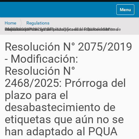
Toggle na
Home
Regulations
Resolución N° 2075/2019 - Modificación: Resolución N° 2468/2025: Prórroga del plazo para el desabastecimiento de etiquetas que aún no se han adaptado al PQUA del Sistema Globalmente Armonizado
Resolución N° 2075/2019
- Modificación:
Resolución N°
2468/2025: Prórroga del
plazo para el
desabastecimiento de
etiquetas que aún no se
han adaptado al PQUA