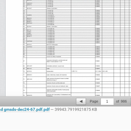
Page
1
of
986
d gmsds-dec24-67.pdf.pdf
— 39943.7919921875 KB