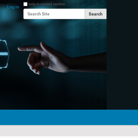
Search Site
only in current section
Log in
Advanced Search…