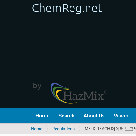
Home
Search
About Us
Vision
Y
Home
Regulations
ME: K-REACH 데이터 보
o