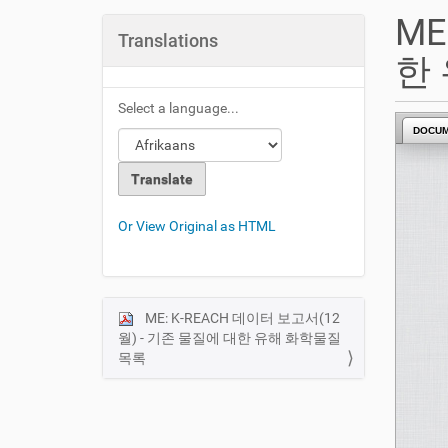
u
ME
a
Translations
r
한
e
h
Select a language...
e
DOCU
r
e
:
Or View Original as HTML
ME: K-REACH 데이터 보고서(12
N
월) - 기존 물질에 대한 유해 화학물질
a
목록
v
i
g
a