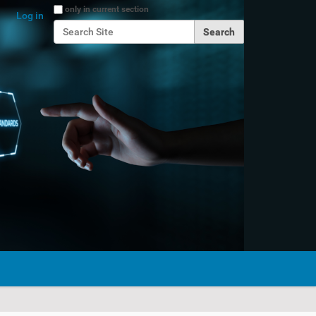
Search Site
only in current section
Log in
Advanced Search…