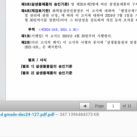
Page
1
of
11
d gmsds-dec24-127.pdf.pdf
— 347.1396484375 KB