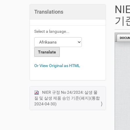
u
NI
a
Translations
r
기준
e
h
Select a language...
e
DOCU
r
e
:
Or View Original as HTML
NIER 규정 No 24/2024: 살생 물
N
질 및 살생 제품 승인 기준(폐지)(통합
a
2024-04-30)
v
i
g
a