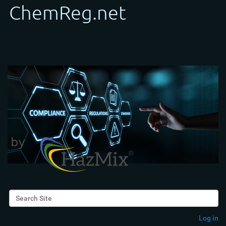
Search Site
Advanced Search…
Log in