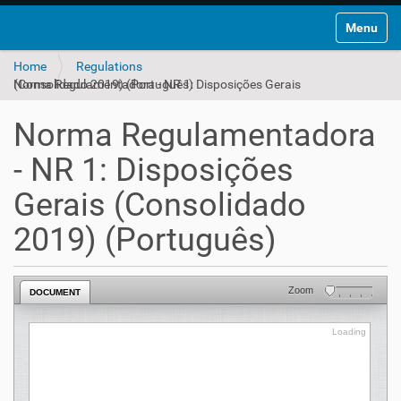
Toggle na
Home
Regulations
Norma Regulamentadora - NR 1: Disposições Gerais (Consolidado 2019) (Português)
Norma Regulamentadora
- NR 1: Disposições
Gerais (Consolidado
2019) (Português)
Zoom
DOCUMENT
Loading
Loading