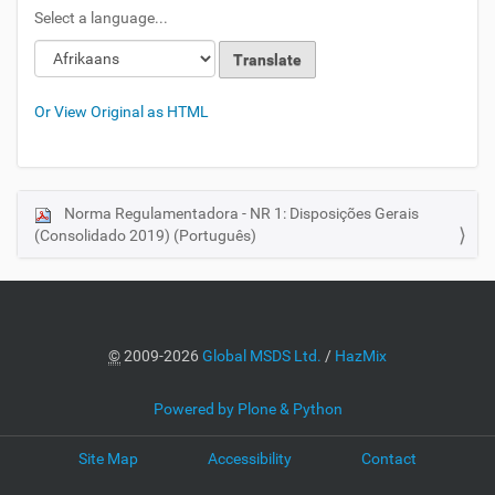
Select a language...
Loading
Loading
Or View Original as HTML
Norma Regulamentadora - NR 1: Disposições Gerais
N
(Consolidado 2019) (Português)
a
v
i
g
a
©
2009-2026
Global MSDS Ltd.
/
HazMix
t
i
Powered by Plone & Python
o
Site Map
Accessibility
Contact
n