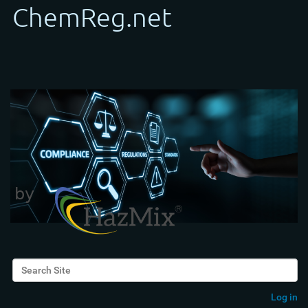
Search Site
Advanced Search…
Log in