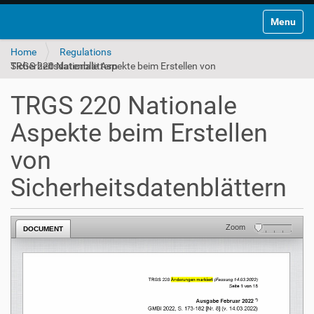
Toggle na
Home
Regulations
TRGS 220 Nationale Aspekte beim Erstellen von Sicherheitsdatenblättern
TRGS 220 Nationale
Aspekte beim Erstellen
von
Sicherheitsdatenblättern
Zoom
DOCUMENT