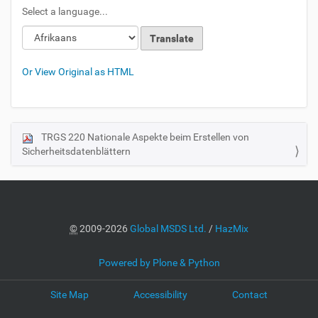
Select a language...
Or View Original as HTML
TRGS 220 Nationale Aspekte beim Erstellen von
N
Sicherheitsdatenblättern
a
v
i
g
a
©
2009-2026
Global MSDS Ltd.
/
HazMix
t
i
Powered by Plone & Python
o
Site Map
Accessibility
Contact
n