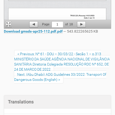
Page
1
of
18
Download gmsds-apr25-112.pdf.pdf
— 543.822265625 KB
Previous: Nº 61 - DOU – 30/03/22 - Seção 1 – p.313
MINISTÉRIO DA SAÚDE AGÊNCIA NACIONAL DE VIGILÂNCIA
SANITÁRIA Diretoria Colegiada RESOLUÇÃO RDC Nº 652, DE
24 DE MARÇO DE 2022
Next: (Abu Dhabi) ADG Guidelines 33/2022: Transport Of
Dangerous Goods (English)
Translations