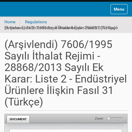
Toggle na
Home
Regulations
(Arşivlendi) 7606/1995 Sayılı İthalat Rejimi - 28868/2013 Sayılı Ek Karar: Liste 2 - Endüstriyel Ürünlere İlişkin Fasıl 31 (Türkçe)
(Arşivlendi) 7606/1995
Sayılı İthalat Rejimi -
28868/2013 Sayılı Ek
Karar: Liste 2 - Endüstriyel
Ürünlere İlişkin Fasıl 31
(Türkçe)
Zoom
DOCUMENT