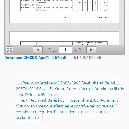
Page
1
of
2
Download GMSDS-Apr21 - 257.pdf
— 264.1796875 KB
Previous: (Arşivlendi) 7606/1995 Sayılı İthalat Rejimi -
29579/2015 Sayılı Ek Karar: Gümrük Vergisi Oranlarına İlişkin
Liste 2-Bölüm 89 (Türkçe)
Next: (Archived) Arrêté du 11 décembre 2008: Agrément
d'un organisme pour effectuer le contrôle périodique de
certaines catégories d'installations classées soumises à
déclaration