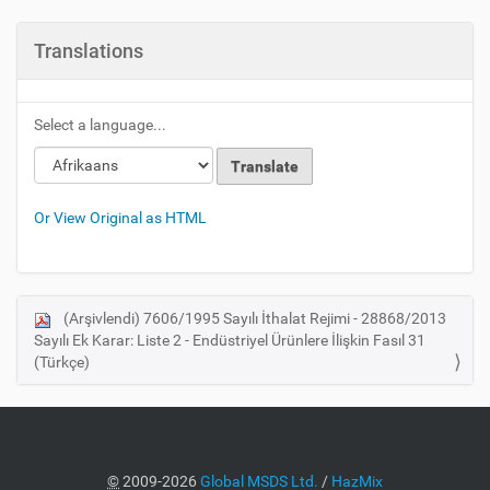
Translations
Select a language...
Or View Original as HTML
(Arşivlendi) 7606/1995 Sayılı İthalat Rejimi - 28868/2013
N
Sayılı Ek Karar: Liste 2 - Endüstriyel Ürünlere İlişkin Fasıl 31
a
(Türkçe)
v
i
g
a
©
2009-2026
Global MSDS Ltd.
/
HazMix
t